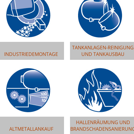
TANKANLAGEN-REINIGUNG
INDUSTRIEDEMONTAGE
UND TANKAUSBAU
HALLENRÄUMUNG UND
ALTMETALLANKAUF
BRANDSCHADENSANIERUN