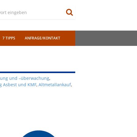
7 TIPPS
ANFRAGE/KONTAKT
nung und –überwachung
,
g Asbest und KMF
,
Altmetallankauf
,