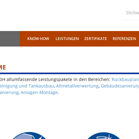
KNOW-HOW
LEISTUNGEN
ZERTIFIKATE
REFERENZEN
ME
H allumfassende Leistungspakete in den Bereichen:
Rückbaupla
einigung und Tankausbau
,
Altmetallverwertung
,
Gebäudesanierun
anierung
,
Anlagen-Montage
.