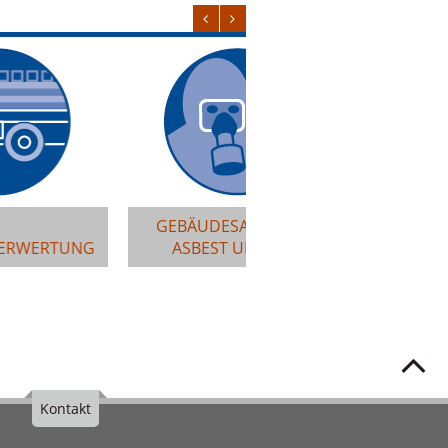
GEBÄUDESANIERUNG
ASBEST UND KMF
ALTMETALLANKAU
Kontakt